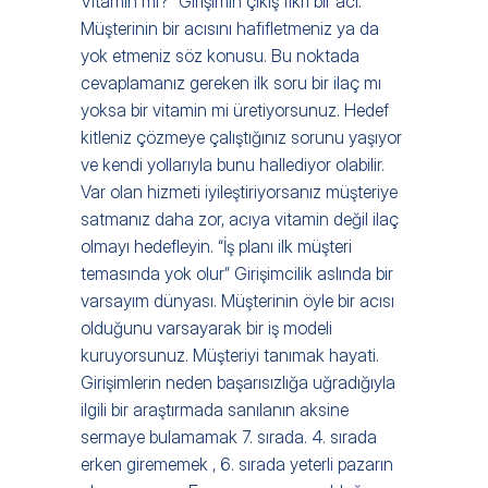
Vitamin mi?” Girişimin çıkış fikri bir acı. 
Müşterinin bir acısını hafifletmeniz ya da 
yok etmeniz söz konusu. Bu noktada 
cevaplamanız gereken ilk soru bir ilaç mı 
yoksa bir vitamin mi üretiyorsunuz. Hedef 
kitleniz çözmeye çalıştığınız sorunu yaşıyor 
ve kendi yollarıyla bunu hallediyor olabilir. 
Var olan hizmeti iyileştiriyorsanız müşteriye 
satmanız daha zor, acıya vitamin değil ilaç 
olmayı hedefleyin. “İş planı ilk müşteri 
temasında yok olur” Girişimcilik aslında bir 
varsayım dünyası. Müşterinin öyle bir acısı 
olduğunu varsayarak bir iş modeli 
kuruyorsunuz. Müşteriyi tanımak hayati. 
Girişimlerin neden başarısızlığa uğradığıyla 
ilgili bir araştırmada sanılanın aksine 
sermaye bulamamak 7. sırada. 4. sırada 
erken girememek , 6. sırada yeterli pazarın 