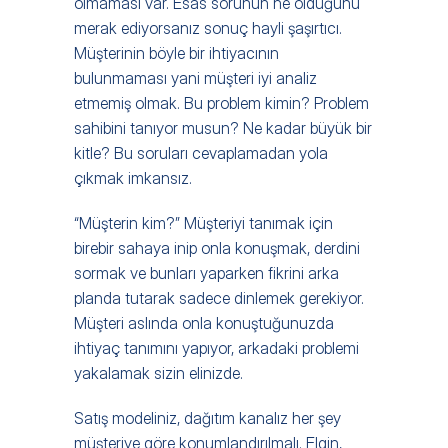
olmaması var. Esas sorunun ne olduğunu 
merak ediyorsanız sonuç hayli şaşırtıcı. 
Müşterinin böyle bir ihtiyacının 
bulunmaması yani müşteri iyi analiz 
etmemiş olmak. Bu problem kimin? Problem 
sahibini tanıyor musun? Ne kadar büyük bir 
kitle? Bu soruları cevaplamadan yola 
çıkmak imkansız.
“Müşterin kim?” Müşteriyi tanımak için 
birebir sahaya inip onla konuşmak, derdini 
sormak ve bunları yaparken fikrini arka 
planda tutarak sadece dinlemek gerekiyor. 
Müşteri aslında onla konuştuğunuzda 
ihtiyaç tanımını yapıyor, arkadaki problemi 
yakalamak sizin elinizde.
Satış modeliniz, dağıtım kanalız her şey 
müşteriye göre konumlandırılmalı. Elgin, 