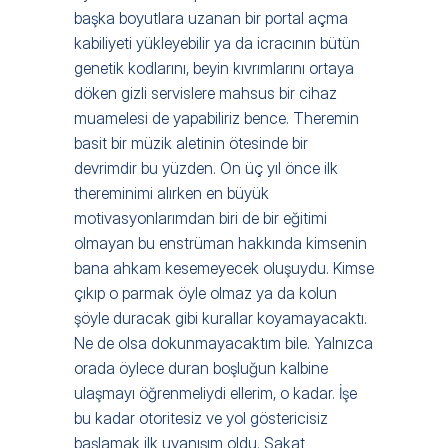
başka boyutlara uzanan bir portal açma 
kabiliyeti yükleyebilir ya da icracının bütün 
genetik kodlarını, beyin kıvrımlarını ortaya 
döken gizli servislere mahsus bir cihaz 
muamelesi de yapabiliriz bence. Theremin 
basit bir müzik aletinin ötesinde bir 
devrimdir bu yüzden. On üç yıl önce ilk 
thereminimi alırken en büyük 
motivasyonlarımdan biri de bir eğitimi 
olmayan bu enstrüman hakkında kimsenin 
bana ahkam kesemeyecek oluşuydu. Kimse 
çıkıp o parmak öyle olmaz ya da kolun 
şöyle duracak gibi kurallar koyamayacaktı. 
Ne de olsa dokunmayacaktım bile. Yalnızca 
orada öylece duran boşluğun kalbine 
ulaşmayı öğrenmeliydi ellerim, o kadar. İşe 
bu kadar otoritesiz ve yol göstericisiz 
başlamak ilk uyanışım oldu. Sakat 