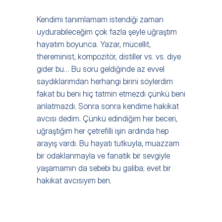
Kendimi tanımlamam istendiği zaman 
uydurabileceğim çok fazla şeyle uğraştım 
hayatım boyunca. Yazar, mücellit, 
thereminist, kompozitör, distiller vs. vs. diye 
gider bu… Bu soru geldiğinde az evvel 
saydıklarımdan herhangi birini söylerdim 
fakat bu beni hiç tatmin etmezdi çünkü beni 
anlatmazdı. Sonra sonra kendime hakikat 
avcısı dedim. Çünkü edindiğim her beceri, 
uğraştığım her çetrefilli işin ardında hep 
arayış vardı. Bu hayatı tutkuyla, muazzam 
bir odaklanmayla ve fanatik bir sevgiyle 
yaşamamın da sebebi bu galiba; evet bir 
hakikat avcısıyım ben.