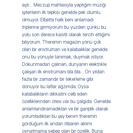
aştı… Meczup mahlasıyla yaptığım müziği 
işitenlerin ilk tepkisi genelde pek olumlu 
olmuyor. Elbette halk beni anlamadı 
triplerine girmiyorum bu yüzden çünkü bu 
yolu son derece kasıtlı olarak tercih ettiğimi 
biliyorum. Theremin magazin yönü çok 
olan bir enstrüman ve kalabalıklar genelde 
onu bu yönüyle tanımak, duymak istiyor. 
Dokunmadan çalınan, dünyanın elektrikle 
çalışan ilk enstrümanı bla bla… On yıldan 
fazla bir zamandır bir tekerleme gibi 
dönüyor bu laflar ağzımda. Oysa 
kalabalıkların dikkatini celb eden 
özelliklerinden ötesi var bu çalgıda. Genelde 
anlamlandıramadıkları ve bir gariplik olarak 
yorumladıkları bu şey benim theremin 
gördüğüm ilk andan itibaren aklımı 
oynatmama sebep olan bir özellik. Buna 