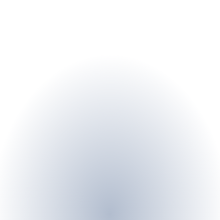
OR Ofis, Üniversiteler Mahallesi Bilkent Üniversitesi 
ÇANKAYA/ANKARA
 info@orbilkent.co