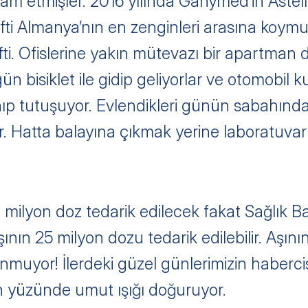
am etmişler. 2016 yılında Ganymed’in Astellas
ifti Almanya’nın en zenginleri arasına koymu
ti. Ofislerine yakın mütevazı bir apartman da
 gün bisiklet ile gidip geliyorlar ve otomobil k
anıp tutuşuyor. Evlendikleri günün sabahın
. Hatta balayına çıkmak yerine laboratuvar
1 milyon doz tedarik edilecek fakat Sağlık B
ının 25 milyon dozu tedarik edilebilir. Aşını
unmuyor! İlerdeki güzel günlerimizin habercis
in yüzünde umut ışığı doğuruyor.