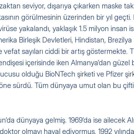
 uzaktan seviyor, dışarıya çıkarken maske takı
kasının görülmesinin üzerinden bir yıl geçt
irüse yakalandı, yaklaşık 1.5 milyon insan is
ka Birleşik Devletleri, Hindistan, Brezilya gi
 vefat sayıları ciddi bir artış göstermekte.
ndişesi içerisinde iken Almanya’dan güzel b
rucusu olduğu BioNTech şirketi ve Pfizer şirk
aşı öne sürdü. Tüm dünyaya umut olan bu çift
n’da dünyaya gelmiş. 1969’da ise ailecek Al
oktor olmayı hayal ediyormuş. 1992 yılında 