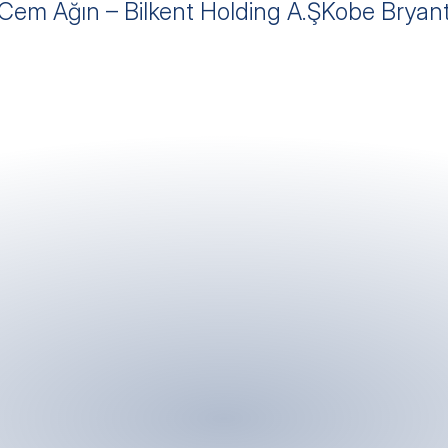
 Cem Ağın – Bilkent Holding A.Ş
Kobe Bryant
OR Ofis, Üniversiteler Mahallesi 
Bilkent Üniversitesi 
ÇANKAYA/ANKARA
 info@orbilkent.co