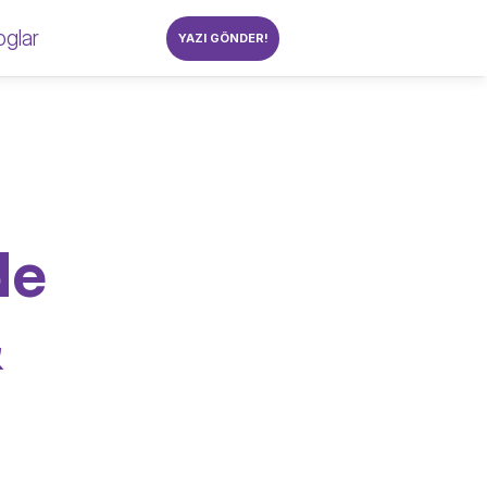
oglar
YAZI GÖNDER!
e 
 