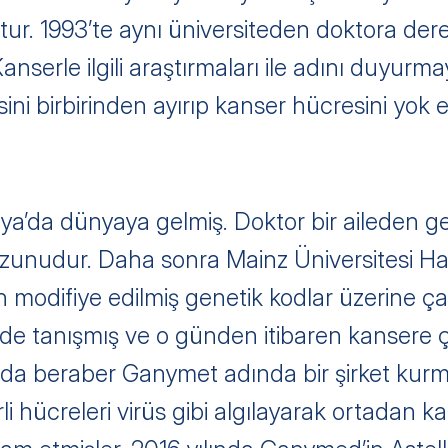
r. 1993’te aynı üniversiteden doktora derec
anserle ilgili araştırmaları ile adını duyurm
sini birbirinden ayırıp kanser hücresini yok ed
a’da dünyaya gelmiş. Doktor bir aileden ge
ezunudur. Daha sonra Mainz Üniversitesi Ha
odifiye edilmiş genetik kodlar üzerine çalı
nde tanışmış ve o günden itibaren kansere ç
ında beraber Ganymet adında bir şirket kur
li hücreleri virüs gibi algılayarak ortadan ka