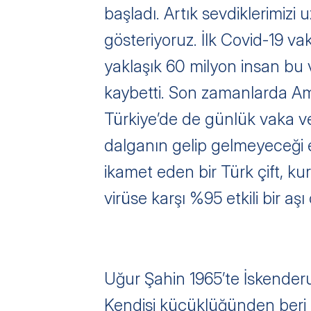
başladı. Artık sevdiklerimizi
gösteriyoruz. İlk Covid-19 va
yaklaşık 60 milyon insan bu v
kaybetti. Son zamanlarda Ameri
Türkiye’de de günlük vaka ve
dalganın gelip gelmeyeceği e
ikamet eden bir Türk çift, ku
virüse karşı %95 etkili bir 
Uğur Şahin 1965’te İskenderu
Kendisi küçüklüğünden beri d