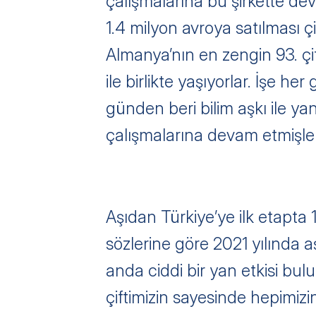
çalışmalarına bu şirkette dev
1.4 milyon avroya satılması ç
Almanya’nın en zengin 93. çif
ile birlikte yaşıyorlar. İşe her
günden beri bilim aşkı ile y
çalışmalarına devam etmişler
Aşıdan Türkiye’ye ilk etapta 
sözlerine göre 2021 yılında aş
anda ciddi bir yan etkisi bul
çiftimizin sayesinde hepimiz