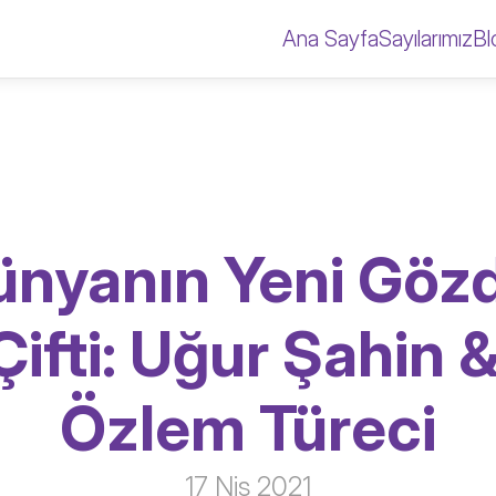
Ana Sayfa
Sayılarımız
Bl
nyanın Yeni Gözd
Çifti: Uğur Şahin &
Özlem Türeci
17 Nis 2021