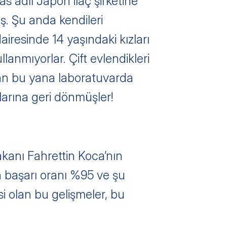
 adlı Japon ilaç şirketine 
ş. Şu anda kendileri 
iresinde 14 yaşındaki kızları 
ullanmıyorlar. Çift evlendikleri 
dan bu yana laboratuvarda 
larına geri dönmüşler!
akanı Fahrettin Koca’nın 
n başarı oranı %95 ve şu 
i olan bu gelişmeler, bu 